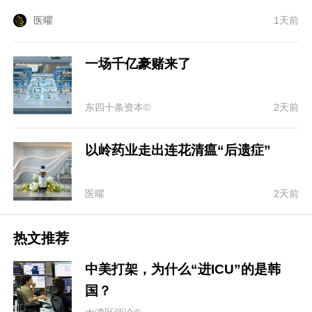
医曜
1天前
一场千亿豪赌来了
东四十条资本©
2天前
以岭药业走出连花清瘟“后遗症”
医曜
2天前
热文推荐
中美打架，为什么“进ICU”的是韩
国？