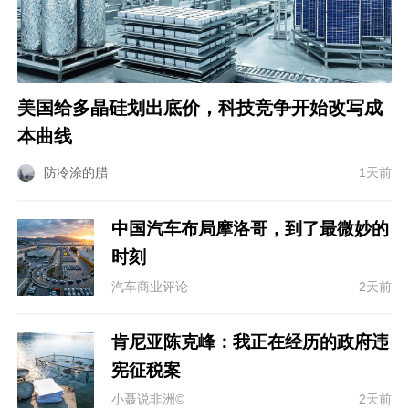
美国给多晶硅划出底价，科技竞争开始改写成
本曲线
防冷涂的腊
1天前
中国汽车布局摩洛哥，到了最微妙的
时刻
汽车商业评论
2天前
肯尼亚陈克峰：我正在经历的政府违
宪征税案
小聂说非洲©
2天前