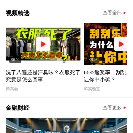
视频精选
查看全部
06:56
09:03
洗了八遍还是汗臭味？衣服死了
65%返奖率，刮刮
究竟是怎么回事
让你中小奖？
茼蒿会
IC实验室
金融财经
查看更多