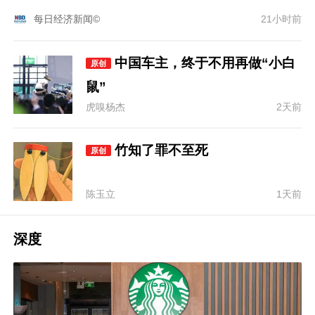
每日经济新闻©
21小时前
中国车主，终于不用再做“小白
原创
鼠”
虎嗅杨杰
2天前
竹知了罪不至死
原创
陈玉立
1天前
深度