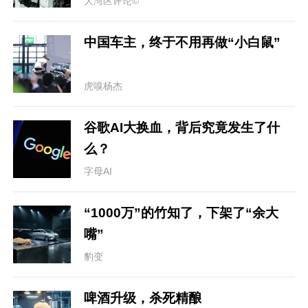
大湾区评论©
中国车主，终于不用再做“小白鼠”
虎嗅杨杰
谷歌AI大换血，背后究竟发生了什
么？
字母AI
“1000万”的竹知了，下架了“余大
嘴”
豹变
啤酒升级，杀死精酿