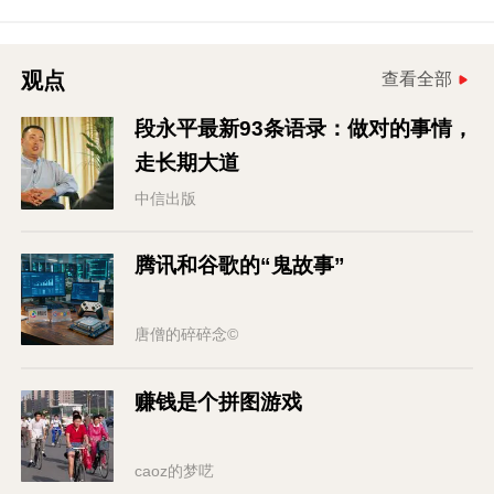
观点
查看全部
段永平最新93条语录：做对的事情，
走长期大道
中信出版
腾讯和谷歌的“鬼故事”
唐僧的碎碎念©
赚钱是个拼图游戏
caoz的梦呓