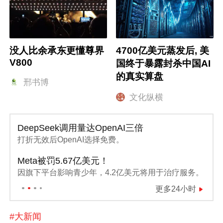
没人比余承东更懂尊界
4700亿美元蒸发后, 美
V800
国终于暴露封杀中国AI
的真实算盘
邢书博
文化纵横
DeepSeek调用量达OpenAI三倍
打折无效后OpenAI选择免费。
Meta被罚5.67亿美元！
因旗下平台影响青少年，4.2亿美元将用于治疗服务。
更多24小时
#大新闻