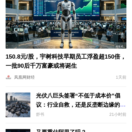
150.8元/股，宇树科技早期员工浮盈超150倍，
一批90后千万富豪或将诞生
凤凰网财经
1天前
光伏八巨头签署“不低于成本价”倡
议：行业自救，还是反垄断边缘的试
探？
舒书
21小时前