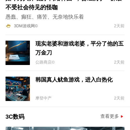
不受社会待见的怪咖
愚蠢、癫狂、痛苦、无奈地快乐着
3DM游戏网©
2天前
现实老婆和游戏老婆，平分了他的五
万金刀
公路商店©
2天前
韩国真人鱿鱼游戏，进入白热化
摩登中产
2天前
3C数码
查看更多