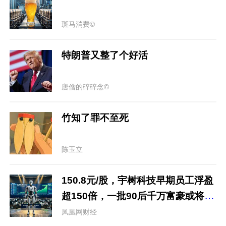
斑马消费©
特朗普又整了个好活
唐僧的碎碎念©
竹知了罪不至死
陈玉立
150.8元/股，宇树科技早期员工浮盈
超150倍，一批90后千万富豪或将诞
生
凤凰网财经