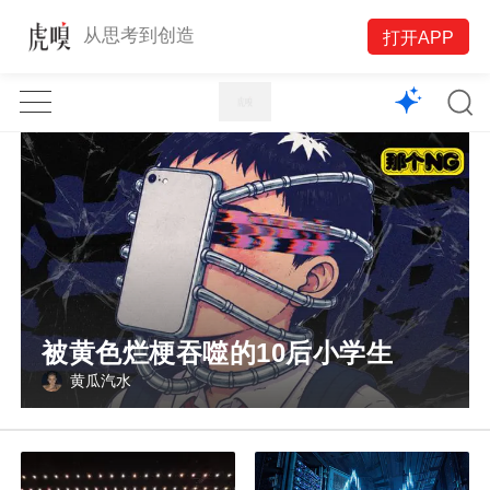
1X
从思考到创造
打开APP
APP
主页
被黄色烂梗吞噬的10后小学生
黄瓜汽水