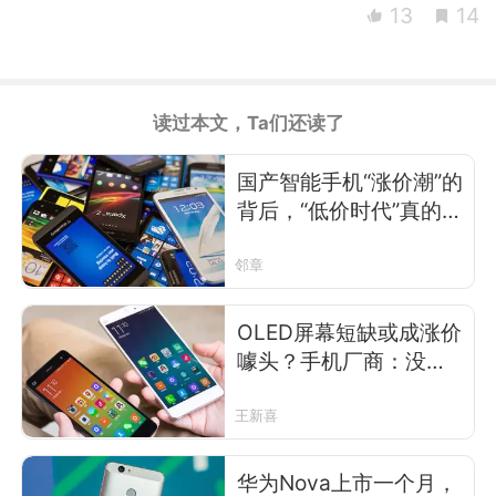
13
14
读过本文，Ta们还读了
国产智能手机“涨价潮”的
背后，“低价时代”真的已
经过去了么？
邻章
OLED屏幕短缺或成涨价
噱头？手机厂商：没有
条件创造条件也要上
王新喜
华为Nova上市一个月，