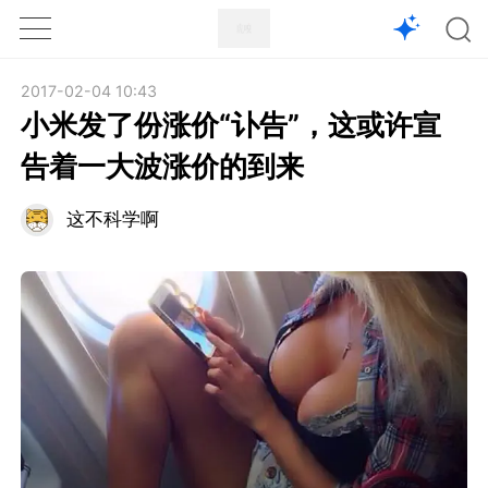
1X
APP
主页
2017-02-04 10:43
小米发了份涨价“讣告”，这或许宣
告着一大波涨价的到来
这不科学啊