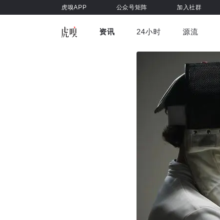
虎嗅APP
公众号矩阵
加入社群
资讯
24小时
源流
全部
前沿科技
车与出行
虎嗅视
游戏娱乐
健康