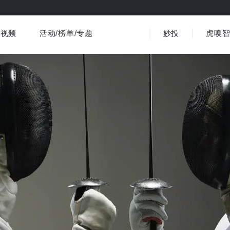
视频
活动/榜单/专题
妙投
虎嗅
商业消费
社会文化
金融财经
出海
界
视频精选
书影音
医疗
3C数码
观点