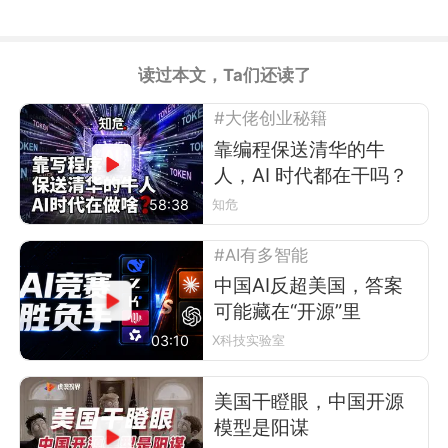
读过本文，Ta们还读了
#大佬创业秘籍
靠编程保送清华的牛
人，AI 时代都在干吗？
58:38
知危
#AI有多智能
中国AI反超美国，答案
可能藏在“开源”里
03:10
X科技实验室
美国干瞪眼，中国开源
模型是阳谋