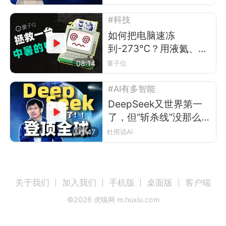
#科技
如何把电脑速冻
到-273℃？用液氦、磁
铁，还有LED灯泡
08:14
量子位
#AI有多智能
DeepSeek又世界第一
了，但“斩杀线”没那么简
单
11:47
杜雨说AI
关于我们
加入我们
手机版
桌面版
客户端
©
2026
虎嗅网 m.huxiu.com