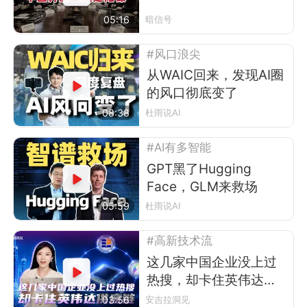
05:16
暗信号
#风口浪尖
从WAIC回来，发现AI圈
的风口彻底变了
08:38
杜雨说AI
#AI有多智能
GPT黑了Hugging
Face，GLM来救场
05:59
杜雨说AI
#高新技术流
这几家中国企业没上过
热搜，却卡住英伟达供
应链
03:56
安吉拉洞见