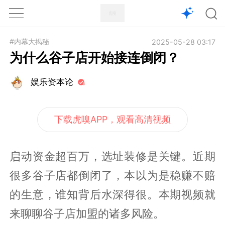
1X
APP
主页
#内幕大揭秘
2025-05-28 03:17
为什么谷子店开始接连倒闭？
娱乐资本论
下载虎嗅APP，观看高清视频
启动资金超百万，选址装修是关键。近期
很多谷子店都倒闭了，本以为是稳赚不赔
的生意，谁知背后水深得很。本期视频就
来聊聊谷子店加盟的诸多风险。