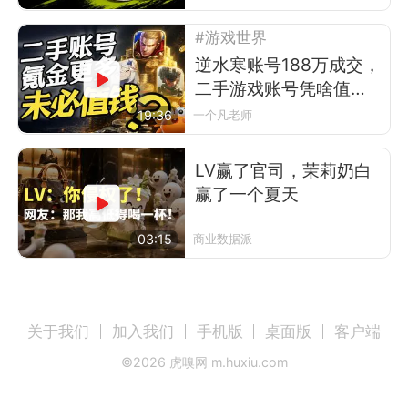
#游戏世界
逆水寒账号188万成交，
二手游戏账号凭啥值
钱？
19:36
一个凡老师
LV赢了官司，茉莉奶白
赢了一个夏天
03:15
商业数据派
关于我们
加入我们
手机版
桌面版
客户端
©
2026
虎嗅网 m.huxiu.com