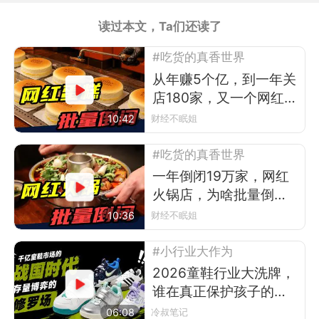
读过本文，Ta们还读了
#吃货的真香世界
从年赚5个亿，到一年关
店180家，又一个网红排
队王倒下
10:42
财经不眠姐
#吃货的真香世界
一年倒闭19万家，网红
火锅店，为啥批量倒
闭？
10:36
财经不眠姐
#小行业大作为
2026童鞋行业大洗牌，
谁在真正保护孩子的
脚？
06:08
冷叔笔记