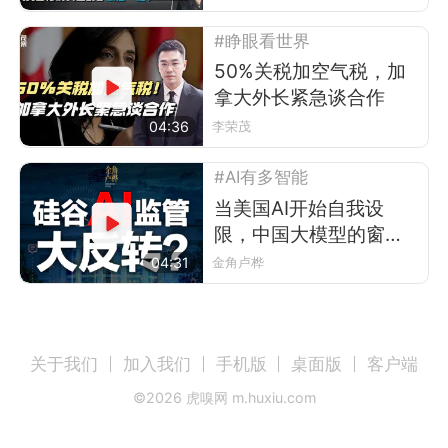
#睁眼看世界
50%关税加空气税，加
拿大外长紧急谈合作
04:36
李荣茂
#AI有多智能
当美国AI开始自我设
限，中国大模型的窗口
期来了
04:31
金角卢桦
关于我们
加入我们
手机版
桌面版
客户端
©
2026
虎嗅网 m.huxiu.com