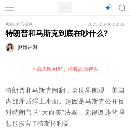
1X
APP
主页
#疯狂的马斯克
2025-06-10 03:32
特朗普和马斯克到底在吵什么?
爽姐讲财
下载虎嗅APP，观看高清视频
特朗普和马斯克闹翻，全世界围观，美国
内部矛盾浮上水面。起因是马斯克公开反
对特朗普的“大而美”法案，觉得既违背理
想也损害了特斯拉利益。