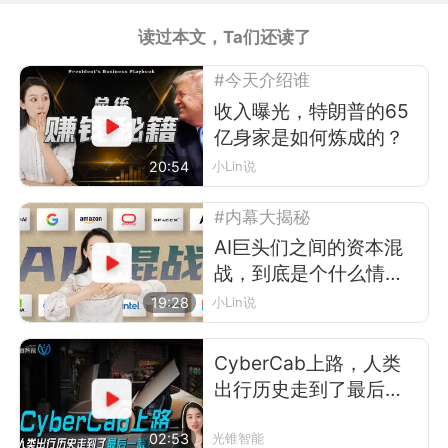
读过本文，Ta们还读了
#今天介绍谁
收入曝光，特朗普的65
亿身家是如何炼成的？
20:54
小Lin说
#内幕大揭秘
AI巨头们之间的资本混
战，到底是个什么情
况？
19:28
小Lin说
CyberCab上路，人类
出行历史走到了最后一
程
02:53
光锥智能