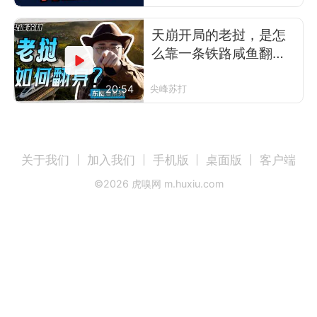
天崩开局的老挝，是怎
么靠一条铁路咸鱼翻身
的？
20:54
尖峰苏打
关于我们
加入我们
手机版
桌面版
客户端
©
2026
虎嗅网 m.huxiu.com