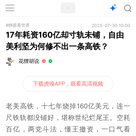
1X
APP
主页
#睁眼看世界
2025-07-30 10:00
17年耗资160亿却寸轨未铺，自由
美利坚为何修不出一条高铁？
花狸胡说
下载虎嗅APP，观看高清视频
老美高铁，十七年烧掉160亿美元，连一
尺铁轨都没铺好，堪称世纪烂尾王。空耗
百亿，两党斗法，懂王撤资，一口气看