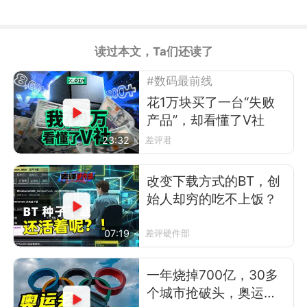
读过本文，Ta们还读了
#数码最前线
花1万块买了一台“失败
产品”，却看懂了V社
23:32
差评君
改变下载方式的BT，创
始人却穷的吃不上饭？
07:19
差评硬件部
一年烧掉700亿，30多
个城市抢破头，奥运会