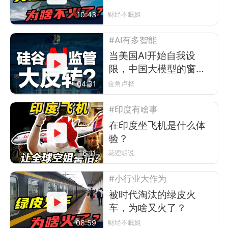
为啥越办越冷清？
10:43
财经不眠姐
#AI有多智能
当美国AI开始自我设
限，中国大模型的窗口
期来了
04:31
金角卢桦
#印度有啥事
在印度坐飞机是什么体
验？
16:11
花狸胡说
#小行业大作为
被时代淘汰的绿皮火
车，为啥又火了？
08:59
财经不眠姐