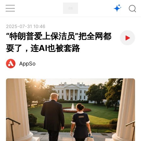
1X
APP
主页
2025-07-31 10:46
“特朗普爱上保洁员”把全网都
耍了，连AI也被套路
AppSo