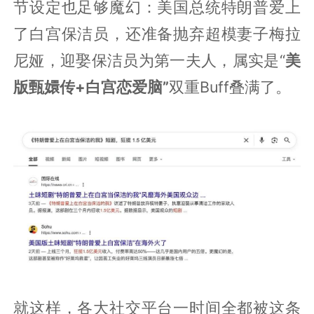
节设定也足够魔幻：美国总统特朗普爱上
了白宫保洁员，还准备抛弃超模妻子梅拉
尼娅，迎娶保洁员为第一夫人，属实是“
美
版甄嬛传+白宫恋爱脑”
双重Buff叠满了。
就这样，各大社交平台一时间全都被这条