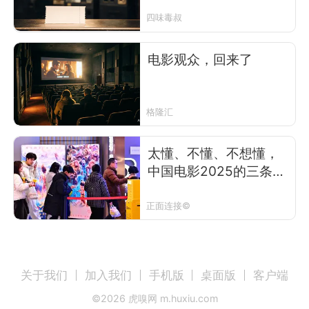
四味毒叔
电影观众，回来了
格隆汇
太懂、不懂、不想懂，
中国电影2025的三条岔
路
正面连接©
关于我们
加入我们
手机版
桌面版
客户端
©
2026
虎嗅网 m.huxiu.com