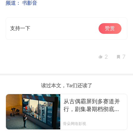
频道：
书影音
支持一下
赞赏
2
7
读过本文，Ta们还读了
从古偶霸屏到多赛道并
行，剧集暑期档彻底变
天了
骨朵网络影视