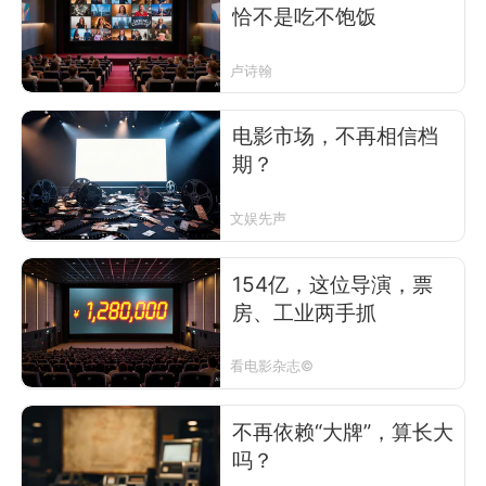
恰不是吃不饱饭
卢诗翰
电影市场，不再相信档
期？
文娱先声
154亿，这位导演，票
房、工业两手抓
看电影杂志©
不再依赖“大牌”，算长大
吗？