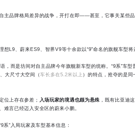
自主品牌格局差异的战争，开打在即——甚至，它事关某些品
想L9、蔚来ES9、智界V9等十余款以“9”命名的旗舰车型
车术语，而是坊间对自主品牌今年旗舰新车型的统称。“9系”车
、大尺寸大空间（
车长多在5.2米以上
）的特点，抢夺的是同
定位上存在参差；
入场玩家的境遇也颇为悬殊
，既有比亚迪这
、难言已经迈入安全区的蔚来小鹏。
“9系”入局玩家及车型基本信息：