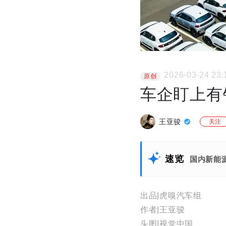
2026-03-24 23:
原创
车企盯上有
王亚骏
关注
速览
国内新能
出品|虎嗅汽车组
作者|王亚骏
头图|视觉中国