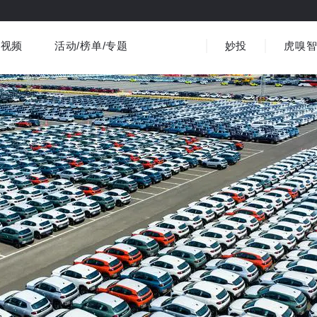
视频
活动/榜单/专题
妙投
虎嗅
商业消费
社会文化
金融财经
出海
界
视频精选
书影音
医疗
3C数码
观点