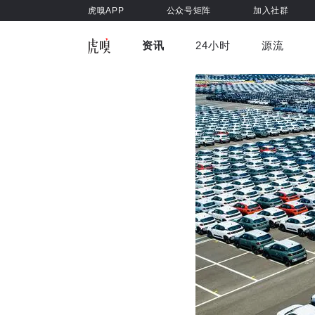
虎嗅APP
公众号矩阵
加入社群
资讯
24小时
源流
全部
前沿科技
车与出行
虎嗅视
游戏娱乐
健康