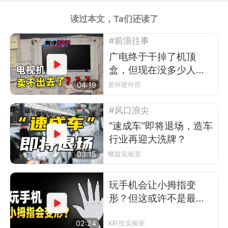
读过本文，Ta们还读了
#前浪往事
广电终于干掉了机顶
盒，但现在没多少人看
电视了
04:19
差评硬件部
#风口浪尖
“速成车”即将退场，造车
行业再迎大洗牌？
03:15
螺旋实验室
玩手机会让小拇指变
形？但这或许不是最可
怕的事
02:24
X科技实验室