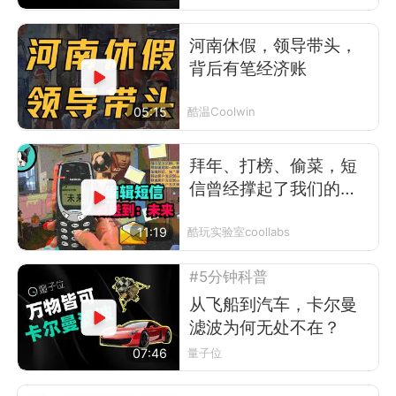
河南休假，领导带头，
背后有笔经济账
05:15
酷温Coolwin
拜年、打榜、偷菜，短
信曾经撑起了我们的前
互联网时代
11:19
酷玩实验室coollabs
#5分钟科普
从飞船到汽车，卡尔曼
滤波为何无处不在？
07:46
量子位