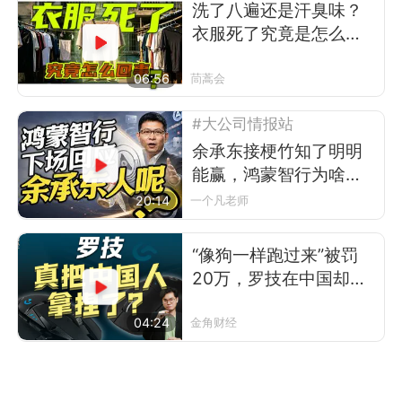
洗了八遍还是汗臭味？
衣服死了究竟是怎么回
事
06:56
茼蒿会
#大公司情报站
余承东接梗竹知了明明
能赢，鸿蒙智行为啥不
让？
20:14
一个凡老师
“像狗一样跑过来”被罚
20万，罗技在中国却卖
得更好了
04:24
金角财经