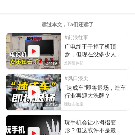
读过本文，Ta们还读了
#前浪往事
广电终于干掉了机顶
盒，但现在没多少人看
电视了
04:19
差评硬件部
#风口浪尖
“速成车”即将退场，造车
行业再迎大洗牌？
03:15
螺旋实验室
玩手机会让小拇指变
形？但这或许不是最可