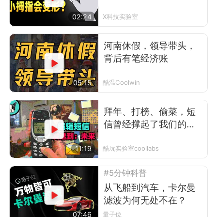
怕的事
02:24
X科技实验室
河南休假，领导带头，
背后有笔经济账
05:15
酷温Coolwin
拜年、打榜、偷菜，短
信曾经撑起了我们的前
互联网时代
11:19
酷玩实验室coollabs
#5分钟科普
从飞船到汽车，卡尔曼
滤波为何无处不在？
07:46
量子位