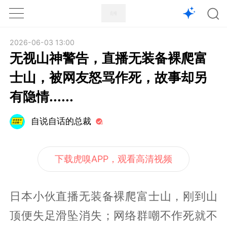
1X
APP
主页
2026-06-03 13:00
无视山神警告，直播无装备裸爬富
士山，被网友怒骂作死，故事却另
有隐情......
自说自话的总裁
下载虎嗅APP，观看高清视频
日本小伙直播无装备裸爬富士山，刚到山
顶便失足滑坠消失；网络群嘲不作死就不