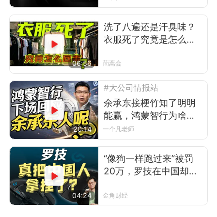
洗了八遍还是汗臭味？
衣服死了究竟是怎么回
事
06:56
茼蒿会
#大公司情报站
余承东接梗竹知了明明
能赢，鸿蒙智行为啥不
让？
20:14
一个凡老师
“像狗一样跑过来”被罚
20万，罗技在中国却卖
得更好了
04:24
金角财经