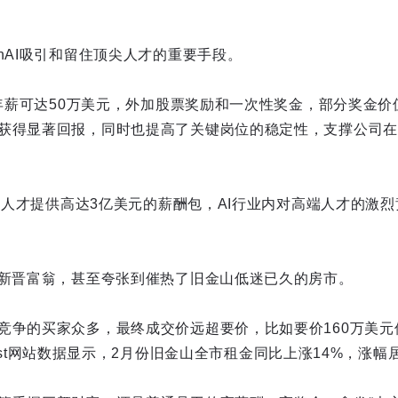
nAI吸引和留住顶尖人才的重要手段。
岗位年薪可达50万美元，外加股票奖励和一次性奖金，部分奖金
获得显著回报，同时也提高了关键岗位的稳定性，支撑公司在
AI人才提供高达3亿美元的薪酬包，AI行业内对高端人才的激
造新晋富翁，甚至夸张到催热了旧金山低迷已久的房市。
竞争的买家众多，最终成交价远超要价，比如要价160万美元但
t List网站数据显示，2月份旧金山全市租金同比上涨14%，涨