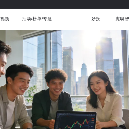
视频
活动/榜单/专题
妙投
虎嗅
商业消费
社会文化
金融财经
出海
界
视频精选
书影音
医疗
3C数码
观点