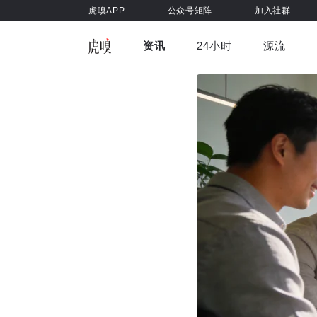
虎嗅APP
公众号矩阵
加入社群
资讯
24小时
源流
全部
前沿科技
车与出行
虎嗅视
游戏娱乐
健康