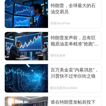
特朗普，全球最大的石
油交易员
深潮TechFlow
特朗普发声前，总有巨
额原油卖单精准“抢跑”，
起底美伊战争中的“内幕
交易”疑云：5次总计超
每经头条©
35亿美元，诺奖得主：
这是叛国
百万美金卖“内幕消息”，
川普快不过华尔街之狼
酷玩实验室coollabs
谁在特朗普发帖前投下