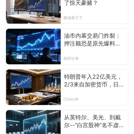
了惊天豪赌？
魏城看天下
油市内幕交易门炸裂：
押注额恐是原先爆料三
倍？
财联社©
特朗普年入22亿美元，
2/3来自加密货币，日均
炒股87笔
Odaily©
从英特尔、美光、到戴
尔--“白宫股神”名不虚
传，“先买再吹”屡试不爽