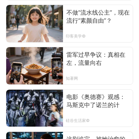
不做“流水线公主”，现在
流行“素颜自由”？
印客美学©
雷军过早争议：真相在
左，流量向右
知著网
电影《奥德赛》观感：
马斯克中了诺兰的计
硅谷生活家©