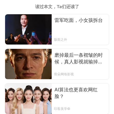
读过本文，Ta们还读了
雷军吃面，小女孩拆台
版面之外
磨掉最后一条褶皱的时
候，真人影视就输掉了
未来
骨朵网络影视
AI算法也更喜欢网红
脸？
印客美学©