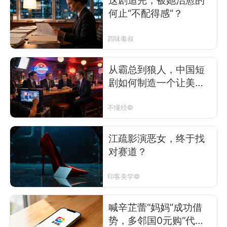
这剧追完，被她治愈的
何止“不配得感”？
四味毒叔
从霸总到狼人，中国短
剧如何制造一个让美国
人上头的美国
不懂经©
江疏影演恶女，终于找
对赛道？
印客美学©
喊辛芷蕾“妈妈”成功借
势，多邻国0元购“代言