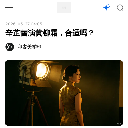
1X
APP
主页
2026-05-27 04:05
辛芷蕾演黄柳霜，合适吗？
印客美学©