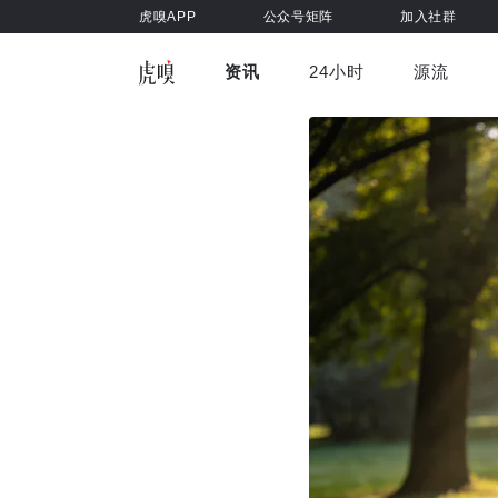
虎嗅APP
公众号矩阵
加入社群
资讯
24小时
源流
全部
前沿科技
车与出行
虎嗅视
游戏娱乐
健康