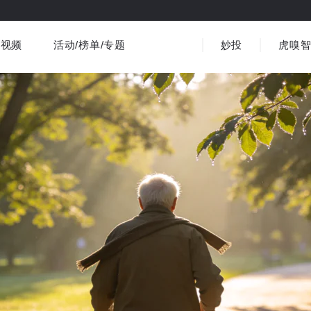
视频
活动/榜单/专题
妙投
虎嗅
商业消费
社会文化
金融财经
出海
界
视频精选
书影音
医疗
3C数码
观点