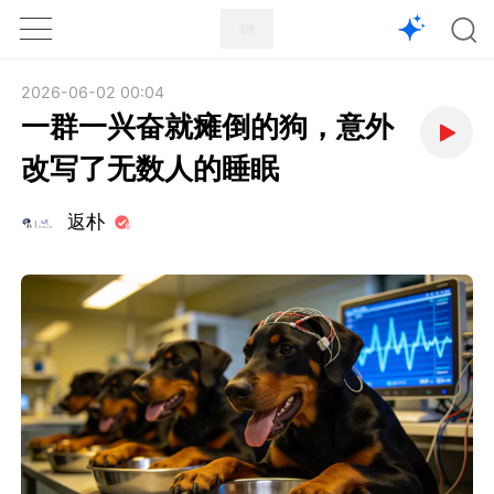
1X
APP
主页
2026-06-02 00:04
一群一兴奋就瘫倒的狗，意外
改写了无数人的睡眠
返朴