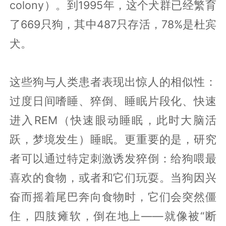
colony）。到1995年，这个犬群已经繁育
了669只狗，其中487只存活，78%是杜宾
犬。
这些狗与人类患者表现出惊人的相似性：
过度日间嗜睡、猝倒、睡眠片段化、快速
进入REM（快速眼动睡眠，此时大脑活
跃，梦境发生）睡眠。更重要的是，研究
者可以通过特定刺激诱发猝倒：给狗喂最
喜欢的食物，或者和它们玩耍。当狗因兴
奋而摇着尾巴奔向食物时，它们会突然僵
住，四肢瘫软，倒在地上——就像被“断