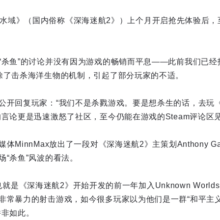
 2：异星水域》（国内俗称《深海迷航2》）上个月开启抢先体验后，
“杀鱼”的讨论并没有因为游戏的畅销而平息——此前我们已经
除了击杀海洋生物的机制，引起了部分玩家的不适。
公开回复玩家：“我们不是杀戮游戏。要是想杀生的话，去玩
的言论更是迅速激怒了社区，至今仍能在游戏的Steam评论区
MinnMax放出了一段对《深海迷航2》主策划Anthony Ga
场“杀鱼”风波的看法。
1年，也就是《深海迷航2》开始开发的前一年加入Unknown Wor
非常暴力的射击游戏，如今很多玩家以为他们是一群“和平主义
并非如此。