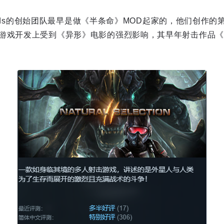
Worlds的创始团队最早是做《半条命》MOD起家的，他们创作
开发上受到《异形》电影的强烈影响，其早年射击作品《Natural