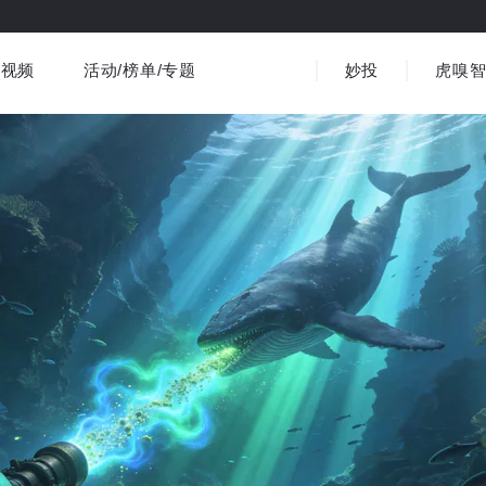
视频
活动/榜单/专题
妙投
虎嗅
商业消费
社会文化
金融财经
出海
界
视频精选
书影音
医疗
3C数码
观点