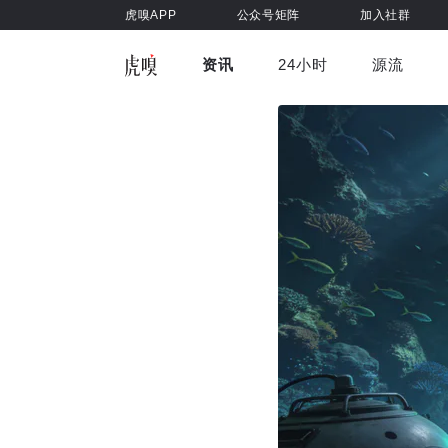
虎嗅APP
公众号矩阵
加入社群
资讯
24小时
源流
全部
前沿科技
车与出行
虎嗅视
游戏娱乐
健康