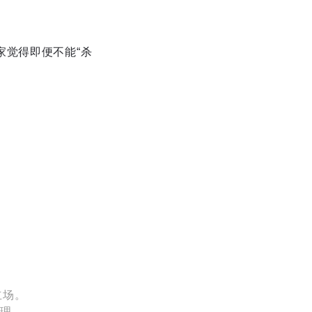
家觉得即便不能“杀
立场。
处理。