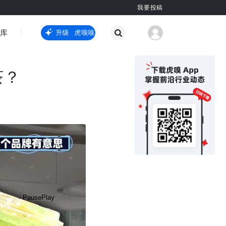
我要投稿
智库
虎嗅嗅全新升级
虎嗅嗅全新升级
国际热点
其他
茶？
Pause
Play