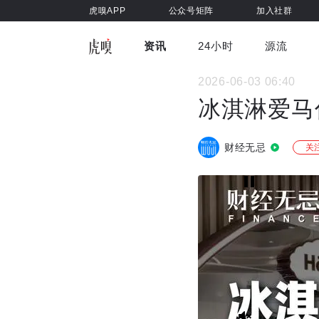
虎嗅APP
公众号矩阵
加入社群
资讯
24小时
源流
全部
前沿科技
车与出行
2026-06-03 06:40
虎嗅视
游戏娱乐
健康
冰淇淋爱马
财经无忌
关