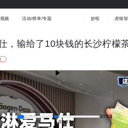
视频
活动/榜单/专题
妙投
虎嗅
商业消费
社会文化
金融财经
出海
界
视频精选
书影音
医疗
3C数码
观点
仕，输给了10块钱的长沙柠檬
注
00:00
-02:37