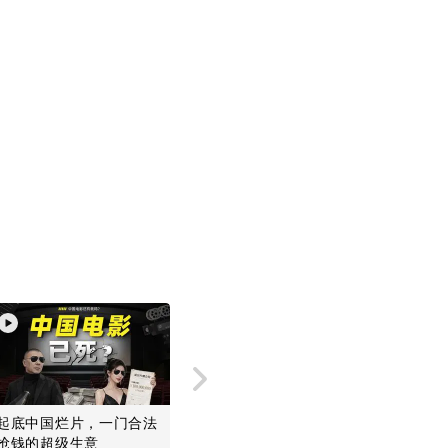
xit fullscreen
Enter fullscreen
起底中国烂片，一门合法
美国干瞪眼，中国开源模
MiniM
抢钱的超级生意
型是阳谋
却给欧美