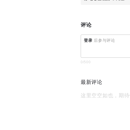
心金...
评论
登录
后参与评论
0
/500
最新评论
这里空空如也，期待