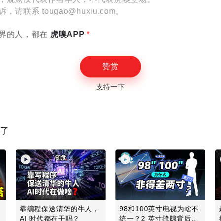
联系 tougao@huxiu.com。
设置
界的人，都在
虎嗅APP
赞赏
支持一下
E
读了
发
靠编程保送清华的牛人，
98和100英寸电视为啥不
地
AI 时代都在干吗？
统一？2 英寸缝隙背后的