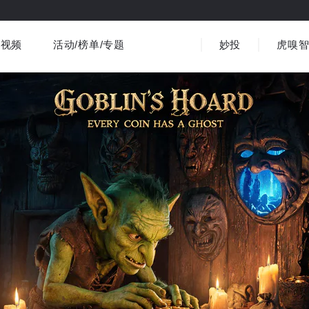
视频
活动/榜单/专题
妙投
虎嗅
商业消费
社会文化
金融财经
出海
界
视频精选
书影音
医疗
3C数码
观点