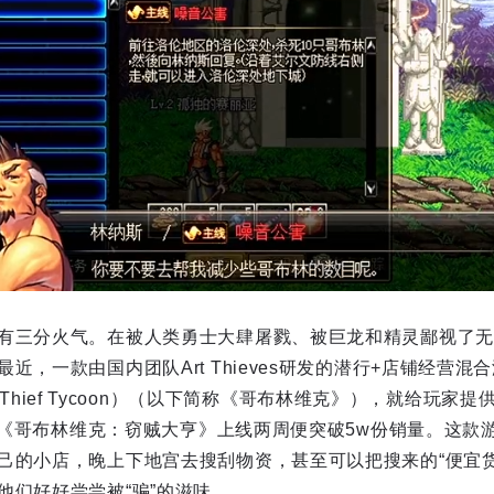
有三分火气。在被人类勇士大肆屠戮、被巨龙和精灵鄙视了无
近，一款由国内团队Art Thieves研发的潜行+店铺经营
ik:Thief Tycoon）（以下简称《哥布林维克》），就给玩家
所说，《哥布林维克：窃贼大亨》上线两周便突破5w份销量。这
己的小店，晚上下地宫去搜刮物资，甚至可以把搜来的“便宜货
他们好好尝尝被“骗”的滋味。