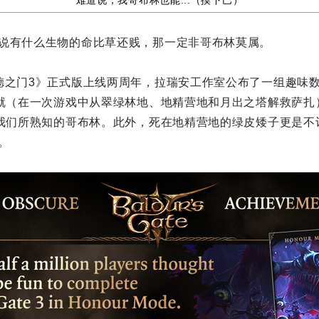
难道说，我哥布林也能...（摸下巴）
说有什么生物的命比草还贱，那一定非哥布林莫属。
德之门3》正式版上线两周年，拉瑞安工作室公布了一组趣味数据
成就（在一次游戏中从翠绿林地、地精营地和月出之塔解救萨扎
是我们所熟知的哥布林。此外，死在地精营地的绿皮矮子更是不
。