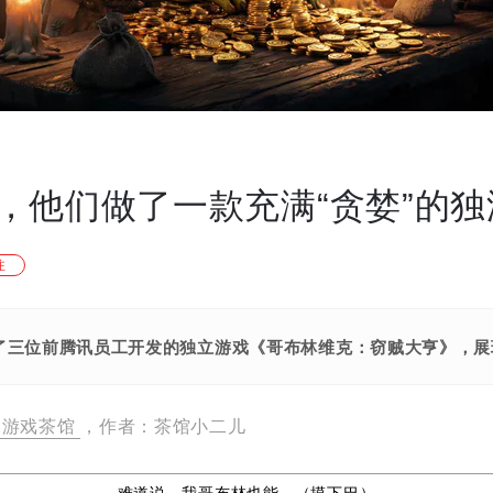
，他们做了一款充满“贪婪”的独
注
了三位前腾讯员工开发的独立游戏《哥布林维克：窃贼大亨》，展
游戏茶馆
，作者：茶馆小二儿