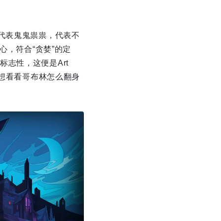
代表鬼鬼祟祟，代表不
心，符合“贪婪”的定
志性，这便是Art
是想看看哥布林怎么翻身