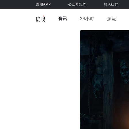
虎嗅APP
公众号矩阵
加入社群
资讯
24小时
源流
全部
前沿科技
车与出行
虎嗅视
游戏娱乐
健康