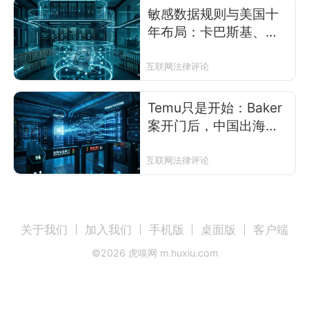
敏感数据规则与美国十
年布局​：卡巴斯基、华
为禁令的实践塑造美国
系统性监管框架
互联网法律评论
Temu只是开始：Baker
案开门后，中国出海企
业的RTB数据链路全线
承压
互联网法律评论
关于我们
加入我们
手机版
桌面版
客户端
©
2026
虎嗅网 m.huxiu.com