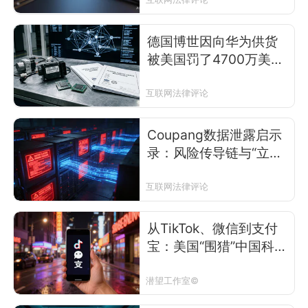
合规选择与CEP政策启
示
德国博世因向华为供货
被美国罚了4700万美
元：域外管辖权、企业
合规选择与CEP政策启
互联网法律评论
示
Coupang数据泄露启示
录：风险传导链与“立体
化危机”
互联网法律评论
从TikTok、微信到支付
宝：美国“围猎”中国科技
企业升级
潜望工作室©