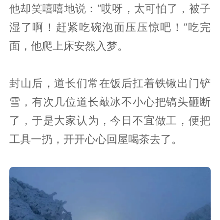
他却笑嘻嘻地说：“哎呀，太可怕了，被子
湿了啊！赶紧吃碗泡面压压惊吧！”吃完
面，他爬上床安然入梦。
封山后，道长们常在饭后扛着铁锹出门铲
雪，有次几位道长敲冰不小心把镐头砸断
了，于是大家认为，今日不宜做工，便把
工具一扔，开开心心回屋喝茶去了。