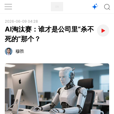
1X
APP
主页
2026-06-09 04:28
AI淘汰赛：谁才是公司里“杀不
死的”那个？
穆胜