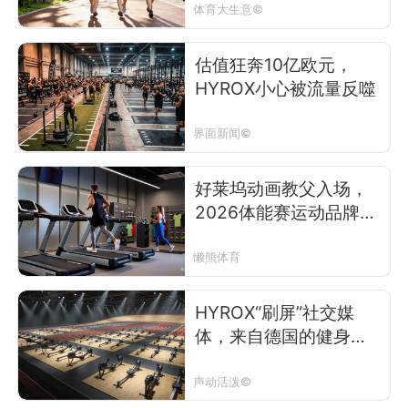
体育大生意©
估值狂奔10亿欧元，
HYROX小心被流量反噬
界面新闻©
好莱坞动画教父入场，
2026体能赛运动品牌大
战开打
懒熊体育
HYROX“刷屏”社交媒
体，来自德国的健身赛
事为何能够加速破圈？
声动活泼©