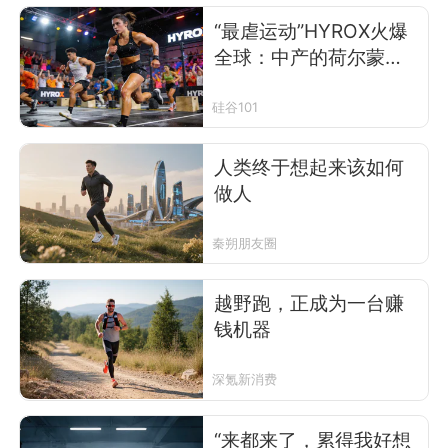
“最虐运动”HYROX火爆
全球：中产的荷尔蒙与
上亿美元生意经
硅谷101
人类终于想起来该如何
做人
秦朔朋友圈
越野跑，正成为一台赚
钱机器
深氪新消费
“来都来了，累得我好想