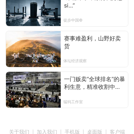
si...”
徒步中国©
赛事难盈利，山野好卖
货
体坛经济观察
一门贩卖“全球排名”的暴
利生意，精准收割中产
的钱包与肉体
猛犸工作室
关于我们
加入我们
手机版
桌面版
客户端