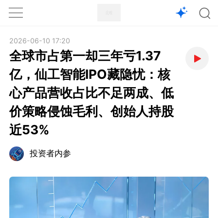
1X
APP
主页
2026-06-10 17:20
全球市占第一却三年亏1.37
亿，仙工智能IPO藏隐忧：核
心产品营收占比不足两成、低
价策略侵蚀毛利、创始人持股
近53%
投资者内参