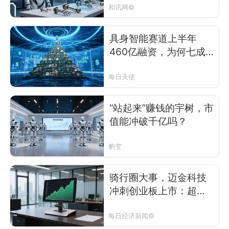
和讯网©
具身智能赛道上半年
460亿融资，为何七成
资金只流向20家公司？
每日天使
“站起来”赚钱的宇树，市
值能冲破千亿吗？
豹变
骑行圈大事，迈金科技
冲刺创业板上市：超一
半收入靠单一大客户，
老股东迪卡侬在IPO关口
每日经济新闻©