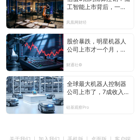
工智能上市背后，一场
被切割的合伙人往事
凤凰网财经
股价暴跌，明星机器人
公司上市才一个月，又
曝出大瓜
财通社©
全球最大机器人控制器
公司上市了，7成收入却
靠卖机器人
硅基观察Pro
关于我们
加入我们
手机版
桌面版
客户端