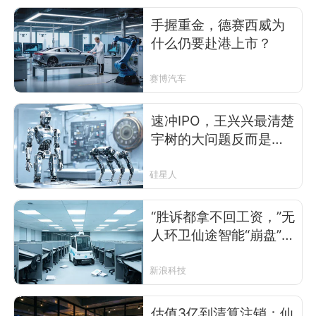
退出
手握重金，德赛西威为
什么仍要赴港上市？
赛博汽车
速冲IPO，王兴兴最清楚
宇树的大问题反而是：
它盈利了
硅星人
“胜诉都拿不回工资，”无
人环卫仙途智能“崩盘”：
上百人离职，HR也跑
了，产品有多鸡肋？
新浪科技
估值3亿到清算注销：仙