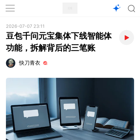
1X
APP
主页
2026-07-07 23:11
豆包千问元宝集体下线智能体
功能，拆解背后的三笔账
快刀青衣