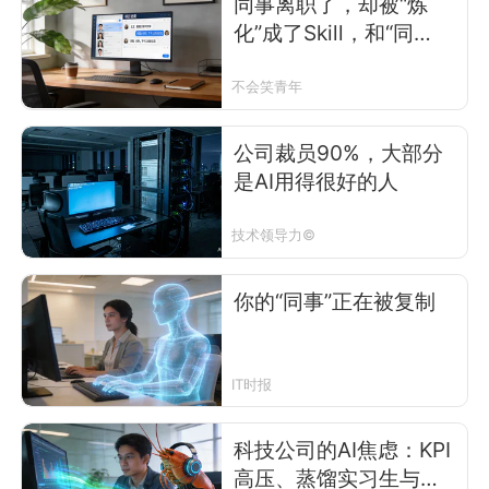
同事离职了，却被“炼
化”成了Skill，和“同
事”聊了几句，我突然破
防了。
不会笑青年
公司裁员90%，大部分
是AI用得很好的人
技术领导力©
你的“同事”正在被复制
IT时报
科技公司的AI焦虑：KPI
高压、蒸馏实习生与反