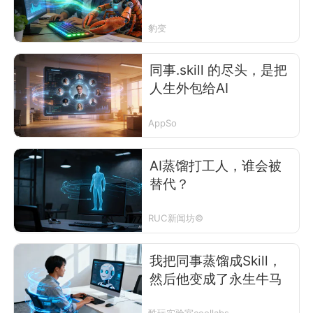
蒸馏
豹变
同事.skill 的尽头，是把
人生外包给AI
AppSo
AI蒸馏打工人，谁会被
替代？
RUC新闻坊©
我把同事蒸馏成Skill，
然后他变成了永生牛马