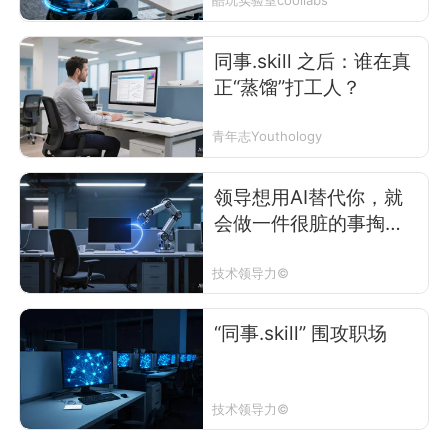
酷玩实验室coollabs
同事.skill 之后：谁在真
正“蒸馏”打工人？
青年志Youthology
领导想用AI替代你，就
会做一件很脏的事掏空
你
技术领导力©
“同事.skill” 围攻职场
技术领导力©