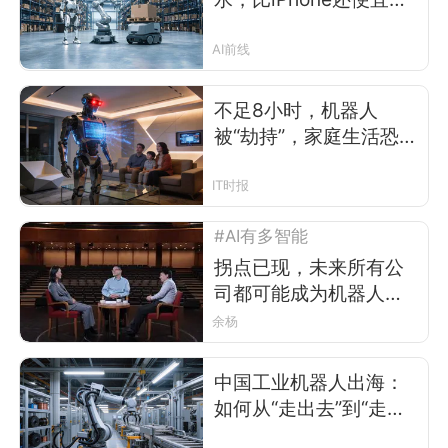
一场关于生产力而非形
态的产业竞速
AI前线
不足8小时，机器人
被“劫持”，家庭生活恐
被“直播”
IT时报
#AI有多智能
拐点已现，未来所有公
司都可能成为机器人公
司
余杨
中国工业机器人出海：
如何从“走出去”到“走进
去”？