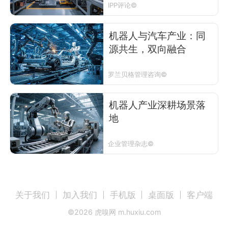
IPP评论©
机器人与汽车产业：同
源共生，双向融合
罗兰贝格管理咨询©
机器人产业深耕场景落
地
企业管理杂志©
关于我们
加入我们
手机版
桌面版
客户端
©
2026
虎嗅网 m.huxiu.com