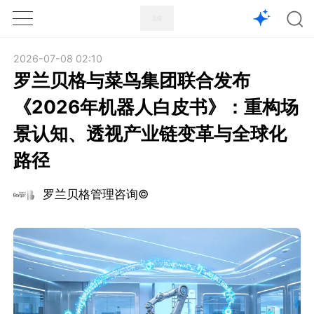
1X
APP
主页
2026-07-08 02:10
罗兰贝格与菜鸟集团联合发布
《2026年机器人白皮书》：重构场
景认知、透视产业链变革与全球化
路径
罗兰贝格管理咨询©