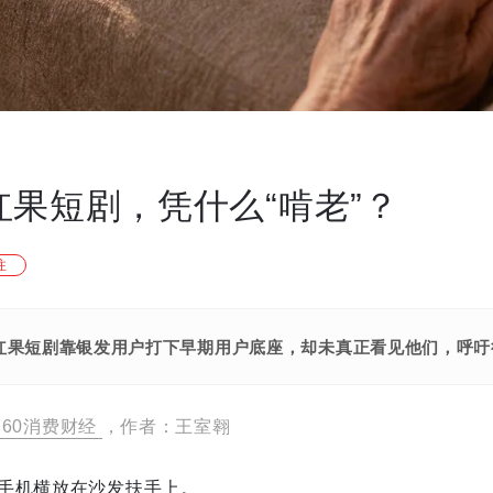
红果短剧，凭什么“啃老”？
注
红果短剧靠银发用户打下早期用户底座，却未真正看见他们，呼吁
60消费财经
，作者：王室翱
手机横放在沙发扶手上。