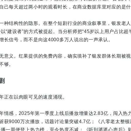
自己每天超过两小时的观看时长，在商业数据库里对应的是什
一种结构性的隐形。在整个短剧行业的商业叙事里，银发老人
以“建设者”的方式被提起。当分析师把“45岁以上用户占比超
增长信号，而不是向这4000多万人说出的一声承认。
无意义。红果提供的免费内容，确实填补了银发群体长期被视
不够。
剧
年正在以肉眼可见的速度涌现。
情感，2025年第一季度上线后播放增量达2.83亿，闯入热力
获9000万次播放，话题讨论量突破4.7亿；《八零老太整顿
开播一周便登上热力榜，至今热度不减；《听到婆婆心声后》