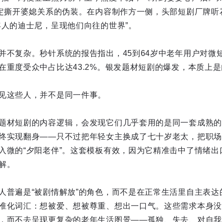
设定撕开婆媳关系的伪装。在内容制作方一侧，头部短剧厂牌听
年人的迪士尼，呈现他们向往的世界”。
并不复杂。秒针系统的报告指出，45到64岁中老年用户对微
在重度受众中占比达43.2%。银发题材短剧的爆发，本质上
见这些人，并不是同一件事。
题材短剧的内容逻辑，会发现它们几乎套用的是同一套成熟的“
终实现翻身——只不过把年轻女主换成了七十岁老太，把职场
入微的“夕阳老伴”。这套模板有效，因为它精准击中了情绪出
解。
人普遍是“被剧情解放”的角色，而不是在正常生活里自主表达
准化词汇：想被爱、想被尊重、想出一口气。这些需求本身没
，而不去呈现更复杂的老年生活图景——孤独、失去、对自我