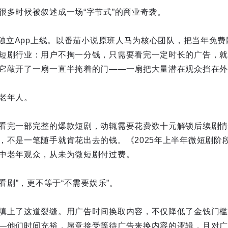
很多时候被叙述成一场“字节式”的商业奇袭。
短剧独立App上线。以番茄小说原班人马为核心团队，把当年免
短剧行业：用户不掏一分钱，只需要看完一定时长的广告，就
它敲开了一扇一直半掩着的门——一扇把大量潜在观众挡在外
老年人。
看完一部完整的爆款短剧，动辄需要花费数十元解锁后续剧情
，不是一笔随手就肯花出去的钱。《2025年上半年微短剧阶
中老年观众，从未为微短剧付过费。
不看剧”，更不等于“不需要娱乐”。
填上了这道裂缝。用广告时间换取内容，不仅降低了金钱门槛
—他们时间充裕，愿意接受等待广告来换内容的逻辑，且对广