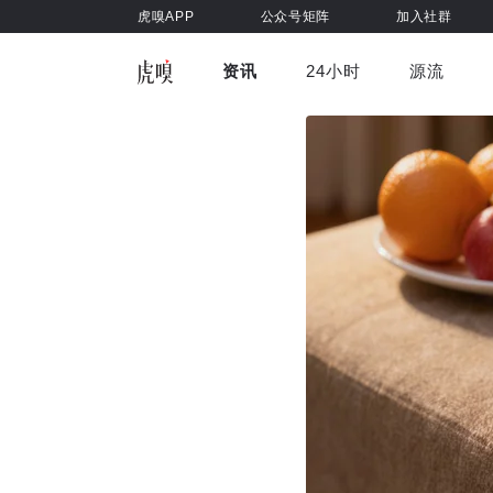
虎嗅APP
公众号矩阵
加入社群
资讯
24小时
源流
全部
前沿科技
车与出行
虎嗅视
游戏娱乐
健康