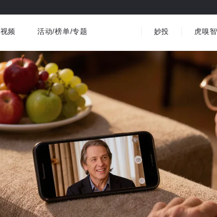
视频
活动/榜单/专题
妙投
虎嗅
商业消费
社会文化
金融财经
出海
界
视频精选
书影音
医疗
3C数码
观点