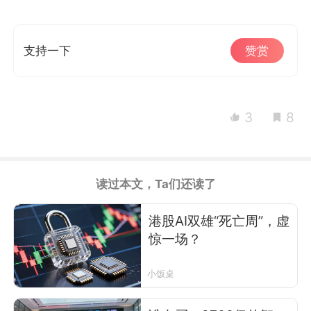
支持一下
赞赏
3
8
读过本文，Ta们还读了
港股AI双雄“死亡周”，虚
惊一场？
小饭桌