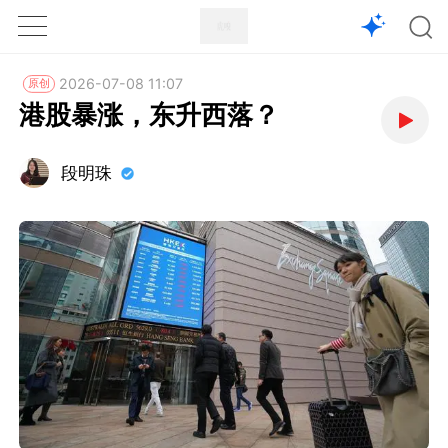
1X
APP
主页
2026-07-08 11:07
原创
港股暴涨，东升西落？
段明珠