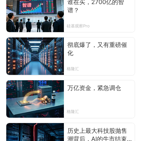
谁在买，2700亿的智
谱？
硅基观察Pro
彻底爆了，又有重磅催
化
格隆汇
万亿资金，紧急调仓
格隆汇
历史上最大科技股抛售
潮背后，AI的牛市结束