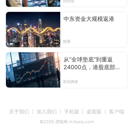
段明珠
中东资金大规模返港
格隆
从“全球垫底”到重返
24000点，港股底部是
否已形成？
和讯网©
关于我们
加入我们
手机版
桌面版
客户端
©
2026
虎嗅网 m.huxiu.com