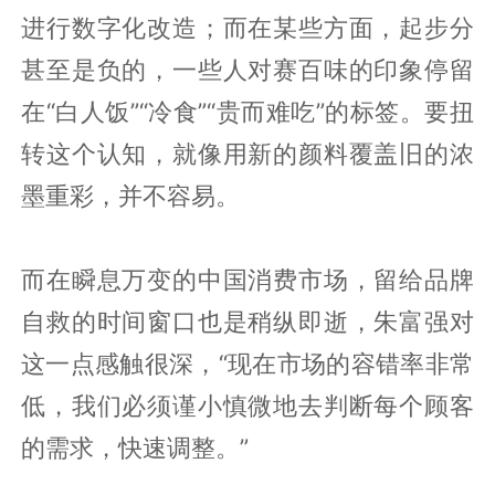
进行数字化改造；而在某些方面，起步分
甚至是负的，一些人对赛百味的印象停留
在“白人饭”“冷食”“贵而难吃”的标签。要扭
转这个认知，就像用新的颜料覆盖旧的浓
墨重彩，并不容易。
而在瞬息万变的中国消费市场，留给品牌
自救的时间窗口也是稍纵即逝，朱富强对
这一点感触很深，“现在市场的容错率非常
低，我们必须谨小慎微地去判断每个顾客
的需求，快速调整。”