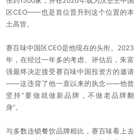
张到1500家；并在2020年成为汉堡王中国
区CEO——也是首位晋升到这个位置的本
土高管。
赛百味中国区CEO是他现在的头衔。2023
年，在经过一年多的考虑、评估后，朱富
强最终决定接受赛百味中国投资方的邀请
——这违背了他一直以来的执念——他曾
坚持“要做就做新品牌，不做老品牌翻
身”。
与多数连锁餐饮品牌相比，赛百味看上去