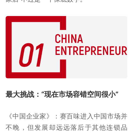
最大挑战：“现在市场容错空间很小”
《中国企业家》：赛百味进入中国市场并
不晚，但发展却远远落后于其他连锁品