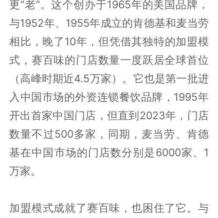
更“老”。这个创办于1965年的美国品牌，
与1952年、1955年成立的肯德基和麦当劳
相比，晚了10年，但凭借其独特的加盟模
式，赛百味的门店数量一度跃居全球首位
（高峰时期近4.5万家）。它也是第一批进
入中国市场的外资连锁餐饮品牌，1995年
开出首家中国门店，但直到2023年，门店
数量不过500多家，同期，麦当劳、肯德
基在中国市场的门店数分别是6000家、1
万家。
加盟模式成就了赛百味，也困住了它。与