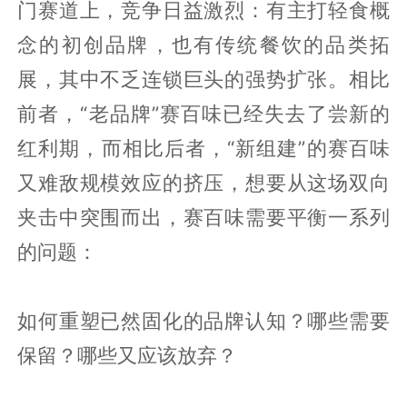
门赛道上，竞争日益激烈：有主打轻食概
念的初创品牌，也有传统餐饮的品类拓
展，其中不乏连锁巨头的强势扩张。相比
前者，“老品牌”赛百味已经失去了尝新的
红利期，而相比后者，“新组建”的赛百味
又难敌规模效应的挤压，想要从这场双向
夹击中突围而出，赛百味需要平衡一系列
的问题：
如何重塑已然固化的品牌认知？哪些需要
保留？哪些又应该放弃？