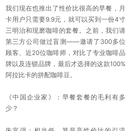
我们现在也推出了性价比很高的早餐，月
卡用户只需要9.9元，就可以买到一份4寸
三明治和现磨咖啡的套餐。之前，我们请
第三方公司做过盲测——邀请了300多位
顾客、近20位咖啡师，对比了专业咖啡品
牌以及连锁品牌，最后才选择的这款100%
阿拉比卡的拼配咖啡豆。
《中国企业家》：早餐套餐的毛利有多
少？
朱富强：相当低，算是高性价比的引流