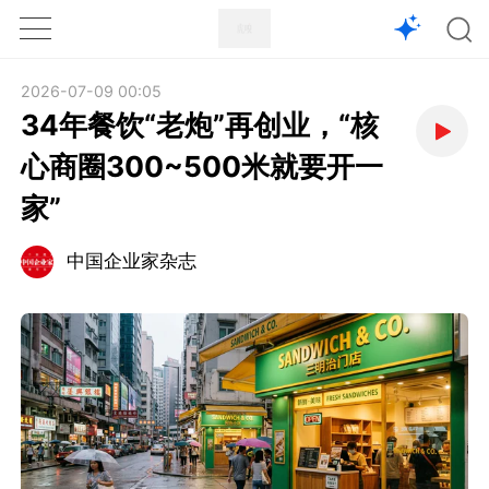
1X
APP
主页
2026-07-09 00:05
34年餐饮“老炮”再创业，“核
心商圈300~500米就要开一
家”
中国企业家杂志