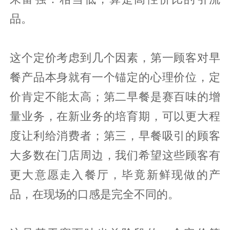
品。
这个定价考虑到几个因素，第一顾客对早
餐产品本身就有一个锚定的心理价位，定
价肯定不能太高；第二早餐是赛百味的增
量业务，在新业务的培育期，可以更大程
度让利给消费者；第三，早餐吸引的顾客
大多数在门店周边，我们希望这些顾客有
更大意愿走入餐厅，毕竟新鲜现做的产
品，在现场的口感是完全不同的。