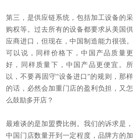
第三，是供应链系统，包括加工设备的采
购权等。过去所有的设备都要求从美国供
应商进口，但现在，中国制造能力很强。
可以说，同样价格下，中国产品质量更
好，同样质量下，中国产品更便宜。所
以，不要再固守“设备进口”的规则，那样
的话，必然会加重门店的盈利负担，又怎
么鼓励多开店？
最难谈的是加盟费比例。我们的诉求是，
中国门店数量开到一定程度，品牌方的加