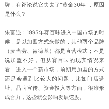
牌，有评论说它失去了“黄金30年”，原因
是什么？
朱富强：1995年赛百味进入中国市场的时
候，是以加盟方式来做的，其他两个品牌
（麦当劳、肯德基）都是直营模式；不是
说加盟不好，但从赛百味的现实情况来
看，进入一个新市场，前期用加盟的方式
还是会遇到比较大的问题，比如门店选
址、品牌宣传、资金投入等方面，很难形
成合力，这些就会影响发展速度。