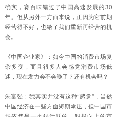
确实，赛百味错过了中国高速发展的30
年。但从另外一方面来说，正因为它前期
经营得不好，也给了我们重新再经营的机
会。
《中国企业家》：如今中国的消费市场复
杂多变，而且很多人会感觉消费市场低
迷，现在发力会不会晚了？还有机会吗？
朱富强：我其实并没有这种“感觉”，当然
中国经济在一些方面短期承压，但中国市
场依然是一个很活跃的、积极向上的市