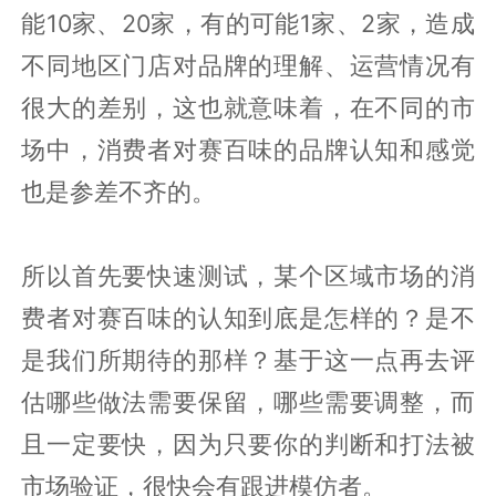
能10家、20家，有的可能1家、2家，造成
不同地区门店对品牌的理解、运营情况有
很大的差别，这也就意味着，在不同的市
场中，消费者对赛百味的品牌认知和感觉
也是参差不齐的。
所以首先要快速测试，某个区域市场的消
费者对赛百味的认知到底是怎样的？是不
是我们所期待的那样？基于这一点再去评
估哪些做法需要保留，哪些需要调整，而
且一定要快，因为只要你的判断和打法被
市场验证，很快会有跟进模仿者。