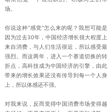
场。
你说这种“感觉”怎么来的呢？我想可能是
因为过去30年，中国经济增长很大程度上
来自消费，与人们生活很近，所以感受最
强烈。而这两年，进入一个赛道切换的转
折点，高科技成为中国经济的引擎，由此
带来的增长效果还没有传导到每一个人身
上，所以体感还不强。
对我来说，反而觉得中国消费市场变得越