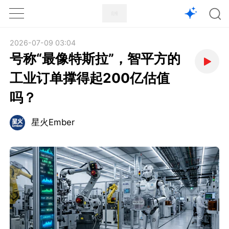
1X
APP
主页
2026-07-09 03:04
号称“最像特斯拉”，智平方的
工业订单撑得起200亿估值
吗？
星火Ember