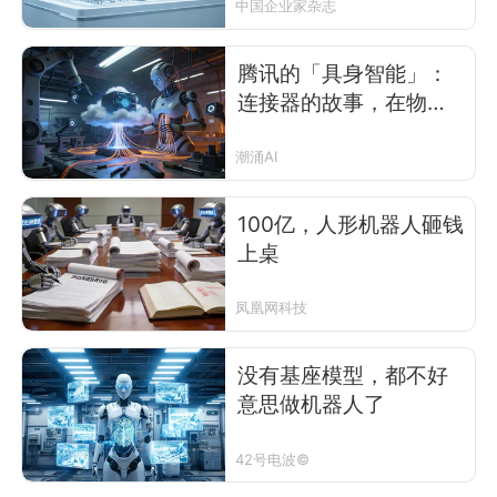
中国企业家杂志
腾讯的「具身智能」：
连接器的故事，在物理
AI时代还讲得通吗 ｜
WAIC观察
潮涌AI
100亿，人形机器人砸钱
上桌
凤凰网科技
没有基座模型，都不好
意思做机器人了
42号电波©