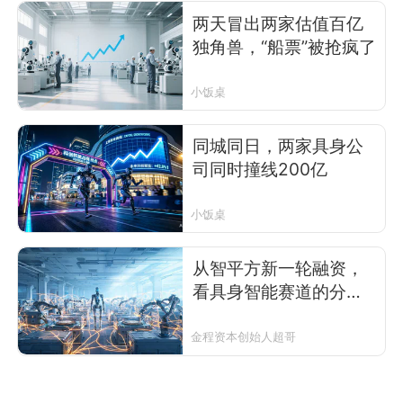
两天冒出两家估值百亿
独角兽，“船票”被抢疯了
小饭桌
同城同日，两家具身公
司同时撞线200亿
小饭桌
从智平方新一轮融资，
看具身智能赛道的分化
与共识（万字干货）
金程资本创始人超哥