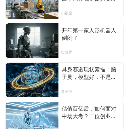
成‘人形’？”
小饭桌
开年第一家人形机器人
倒闭了
投资界
具身赛道现状素描：脑
子灵，模型好，不是百
亿，就是独角
量子位
估值百亿后，如何面对
中场大考？三位创业者
给出答案