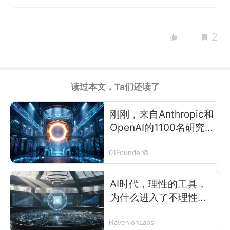
2
读过本文，Ta们还读了
刚刚，来自Anthropic和
OpenAI的1100名研究员
联合起来向全人类发出
了警告。
01Founder©
AI时代，理性的工具，
为什么进入了不理性的
组织？
HavenlonLabs