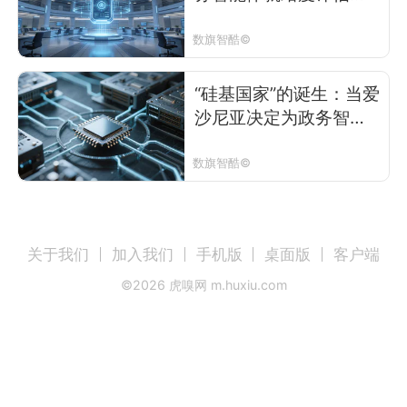
架
数旗智酷©
“硅基国家”的诞生：当爱
沙尼亚决定为政务智能
体发放身份证
数旗智酷©
关于我们
加入我们
手机版
桌面版
客户端
©
2026
虎嗅网 m.huxiu.com