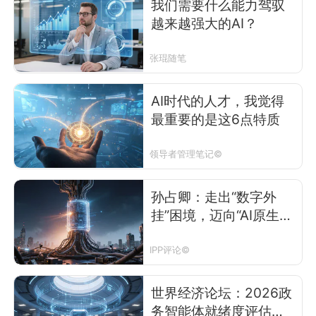
我们需要什么能力驾驭
越来越强大的AI？
张琨随笔
AI时代的人才，我觉得
最重要的是这6点特质
领导者管理笔记©
孙占卿：走出“数字外
挂”困境，迈向“AI原生政
府”
IPP评论©
世界经济论坛：2026政
务智能体就绪度评估框