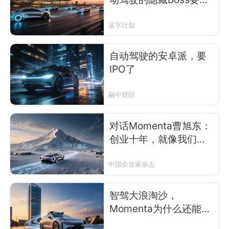
市了
蓝字计划
自动驾驶的安卓派，要
IPO了
融中财经
对话Momenta曹旭东：
创业十年，就像我们的
一场喜马拉雅
中国企业家杂志
智驾大浪淘沙，
Momenta为什么还能值
一个IPO？