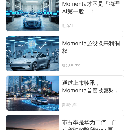
Momenta才不是「物理
AI第一股」！
潮涌AI
Momenta还没换来利润
权
嗅友OBrko
通过上市聆讯，
Momenta首度披露财务
数据：三年营收翻三
倍、累计收入45亿
赛博汽车
市占率是华为三倍，自
动驾驶的隐藏Boss要上