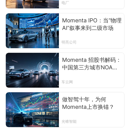
电厂
Momenta IPO：当“物理
AI”叙事来到二级市场
明亮公司
Momenta 招股书解码：
中国第三方城市NOA龙
头，数据飞轮与规模化
量产如何支撑千亿估值
车云网
做智驾十年，为何
Momenta上市换锚？
光锥智能