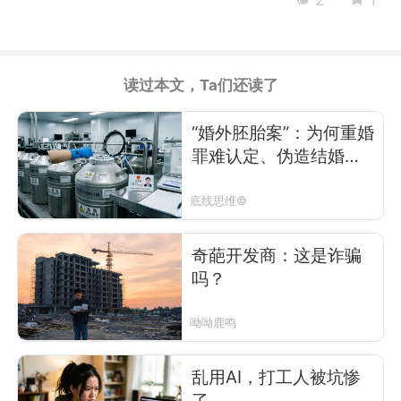
读过本文，Ta们还读了
“婚外胚胎案”：为何重婚
罪难认定、伪造结婚证
做的胚胎难销毁？
底线思维©
奇葩开发商：这是诈骗
吗？
呦呦鹿鸣
乱用AI，打工人被坑惨
了