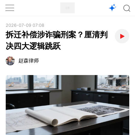
1X
APP
主页
2026-07-09 07:08
拆迁补偿涉诈骗刑案？厘清判
决四大逻辑跳跃
赵森律师