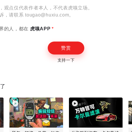
，观点仅代表作者本人，不代表虎嗅立场。
设置
联系 tougao@huxiu.com。
界的人，都在
虎嗅APP
赞赏
E
支持一下
读了