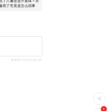
洗了八遍还是汗臭味？衣
余承东接梗竹知了明明能
“像狗一样
服死了究竟是怎么回事
赢，鸿蒙智行为啥不让？
万，罗技
好了
虎嗅用户社区交流公约
9