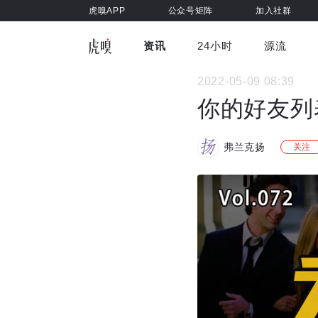
虎嗅APP
公众号矩阵
加入社群
资讯
24小时
源流
全部
前沿科技
车与出行
2022-05-09 08:39
虎嗅视
游戏娱乐
健康
你的好友列
弗兰克扬
关注