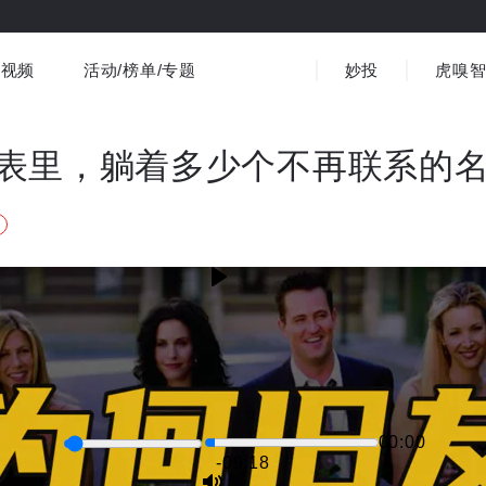
视频
活动/榜单/专题
妙投
虎嗅
商业消费
社会文化
金融财经
出海
界
视频精选
书影音
医疗
3C数码
观点
表里，躺着多少个不再联系的
00:00
-09:18