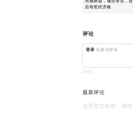
河南休假，领导带头，背
后有笔经济账
评论
登录
后参与评论
0
/500
最新评论
这里空空如也，期待