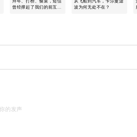
拜年、打榜、偷菜，短信
从飞船到汽车，卡尔曼滤
曾经撑起了我们的前互联
波为何无处不在？
网时代
Play
你的发声