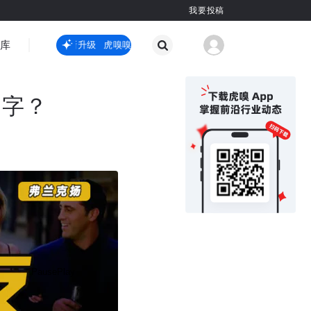
我要投稿
智库
虎嗅嗅全新升级
虎嗅嗅全新升级
国际热点
其他
名字？
Pause
Play