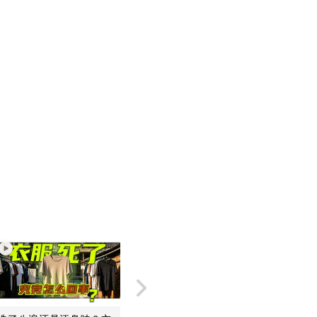
xit fullscreen
Enter fullscreen