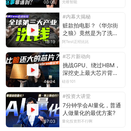
头？
03:06
光锥智能
#内幕大揭秘
赃款拍电影？《华尔街
之狼》竟然是为了洗
钱？
18:19
阿Test正经比比
#芯片新动向
挑战GPU、绕过HBM，
深挖史上最大芯片背后
的Cerebras
44:24
硅谷101
#投资大讲堂
7分钟学会AI量化，普通
人做量化的最优方案?
07:03
量化投资邢不行啊