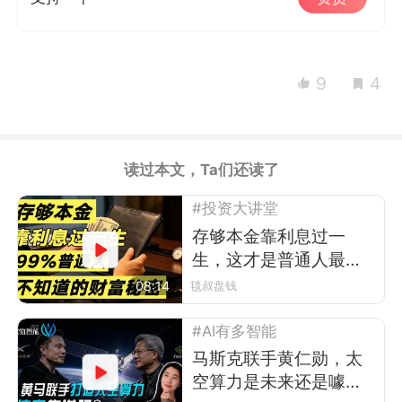
9
4
读过本文，Ta们还读了
#投资大讲堂
存够本金靠利息过一
生，这才是普通人最靠
谱的财富之路
08:14
毯叔盘钱
#AI有多智能
马斯克联手黄仁勋，太
空算力是未来还是噱