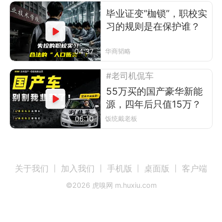
毕业证变“枷锁”，职校实
习的规则是在保护谁？
04:37
华商韬略
#老司机侃车
55万买的国产豪华新能
源，四年后只值15万？
06:10
饭统戴老板
关于我们
加入我们
手机版
桌面版
客户端
©
2026
虎嗅网 m.huxiu.com