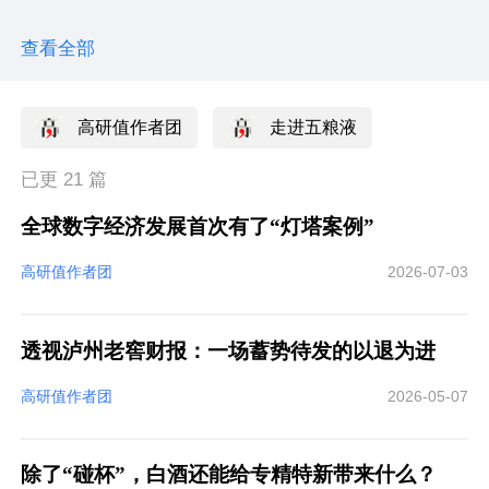
源流主理人
查看全部
高研值团长
高研值团长
高研值作者团
走进五粮液
已更 21 篇
全球数字经济发展首次有了“灯塔案例”
高研值作者团
2026-07-03
透视泸州老窖财报：一场蓄势待发的以退为进
高研值作者团
2026-05-07
除了“碰杯”，白酒还能给专精特新带来什么？