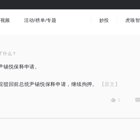
视频
活动/榜单/专题
妙投
虎嗅
商业消费
社会文化
金融财经
出海
界
视频精选
书影音
医疗
3C数码
观点
了什么？
尹锡悦保释申请。
院驳回前总统尹锡悦保释申请，继续拘押。
【原文】
3