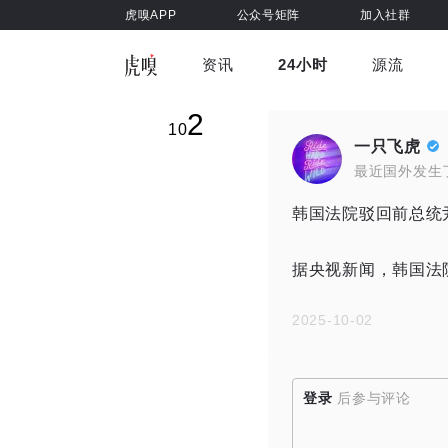
虎嗅APP
公众号矩阵
加入社群
资讯
24小时
源流
全部
前沿科技
车与出行
2
虎嗅视
10
游戏娱乐
健康
一只飞虎
最近国外发生
韩国法院驳回前总统
据央视新闻，韩国法
2025-10-02
登录
后参与评论