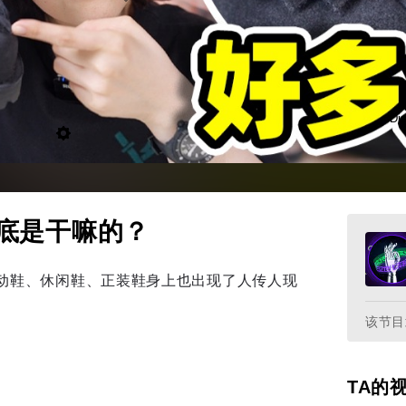
Dis
底是干嘛的？
设置
动鞋、休闲鞋、正装鞋身上也出现了人传人现
该节目
TA的
E