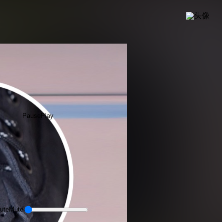
Pause
Play
ute
Mute