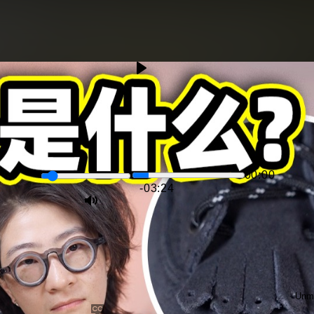
00:00
-03:24
Unm