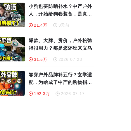
小狗也要防晒补水？中产户外
人，开始给狗卷装备，是真必
要还是闲大了？
21.4万
3天前
爆款、大牌、贵价，户外松弛
得很用力？那是您还没来义乌
31.5万
2026-07-23
靠穿户外品牌补五行？玄学适
配，为啥成了中产的购物指
南？
192.3万
2026-07-17