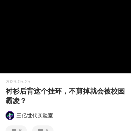
1X
APP
主页
2026-05-25
衬衫后背这个挂环，不剪掉就会被校园
霸凌？
三亿世代实验室
5
5