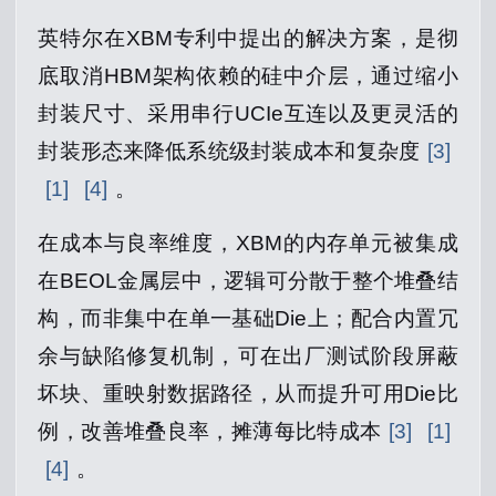
英特尔在XBM专利中提出的解决方案，是彻
底取消HBM架构依赖的硅中介层，通过缩小
封装尺寸、采用串行UCIe互连以及更灵活的
封装形态来降低系统级封装成本和复杂度
[3]
[1]
[4]
。
在成本与良率维度，XBM的内存单元被集成
在BEOL金属层中，逻辑可分散于整个堆叠结
构，而非集中在单一基础Die上；配合内置冗
余与缺陷修复机制，可在出厂测试阶段屏蔽
坏块、重映射数据路径，从而提升可用Die比
例，改善堆叠良率，摊薄每比特成本
[3]
[1]
[4]
。