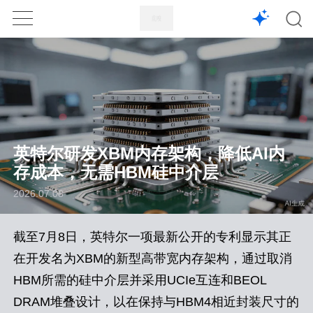
1X
APP
主页
英特尔研发XBM内存架构，降低AI内
存成本，无需HBM硅中介层
2026.07.08
截至7月8日，英特尔一项最新公开的专利显示其正
在开发名为XBM的新型高带宽内存架构，通过取消
HBM所需的硅中介层并采用UCIe互连和BEOL
DRAM堆叠设计，以在保持与HBM4相近封装尺寸的