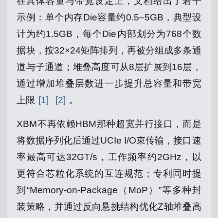
在具体容量与带宽设定上，文档给出了若干
示例：单个内存Die容量约0.5–5GB，典型设
计为约1.5GB，每个Die内部划分为768个数
据块，按32×24矩阵排列，再被分组成多条通
道与子通道；堆叠高度可从8层扩展到16层，
通过增加堆叠层数进一步提升总容量和带宽
上限
[1]
[2]
。
XBM不再依赖HBM那种超宽并行接口，而是
将数据序列化后通过UCIe I/O束传输，接口速
率最高可达32GT/s，工作频率约2GHz，以
更符合芯粒化系统的互连规范；专利同时提
到“Memory‑on‑Package（MoP）”等多种封
装策略，并通过反向悬挑结构优化Z轴堆叠高