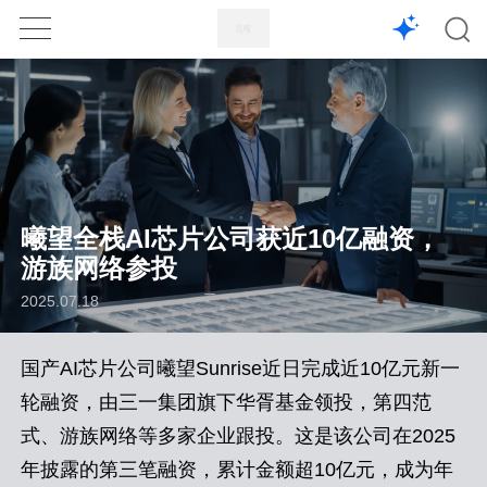
1X
APP
主页
曦望全栈AI芯片公司获近10亿融资，
游族网络参投
2025.07.18
国产AI芯片公司曦望Sunrise近日完成近10亿元新一
轮融资，由三一集团旗下华胥基金领投，第四范
式、游族网络等多家企业跟投。这是该公司在2025
年披露的第三笔融资，累计金额超10亿元，成为年