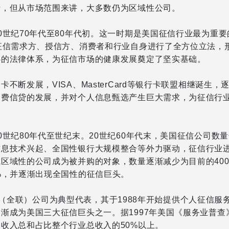
费，但从市场范围来讲，大多数仍为区域性公司。
0世纪70年代至80年代初。这一时期是美国征信行业最为重
征信需求方、授信方、消费者和行业自身进行了全方位立法，
心的法律体系，为征信市场的健康发展奠定了坚实基础。
卡不断发展，VISA、MasterCard等银行卡联盟相继诞生
消费信贷的发展，并对个人信息甄选产生巨大需求，为征信行
0世纪80年代至世纪末。20世纪60年代末，美国征信公司数量达
信息技术兴起、全国性银行大规模整合等外力驱动，征信行业
区域性的公司成为被并购的对象，数量逐渐减少为目前的400
%，并逐渐出现全国性的征信巨头。
nion（全联）公司为典型代表，其于1988年开始提供个人征信服
渐成为美国三大征信巨头之一。据1997年美国《服务业普查
收入总和占比整个行业总收入的50%以上。