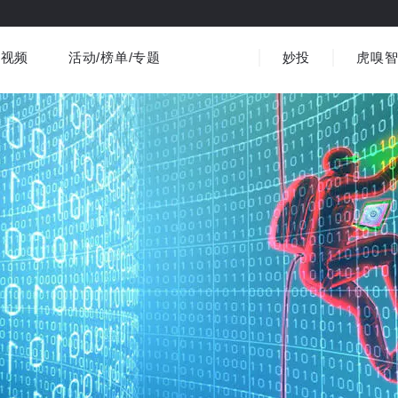
视频
活动/榜单/专题
妙投
虎嗅
商业消费
社会文化
金融财经
出海
界
视频精选
书影音
医疗
3C数码
观点