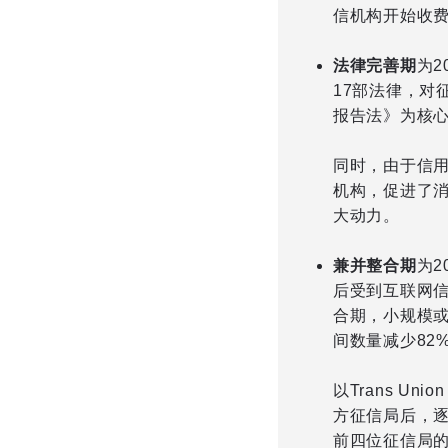
信机构开始收
法律完善期
为2
17部法律，对
报告法》为核
同时，由于信用
机构，促进了
大动力。
兼并整合期
为2
后受到互联网
合期，小规模或
间数量减少82
以Trans U
方征信局后，逐
前四位征信局的