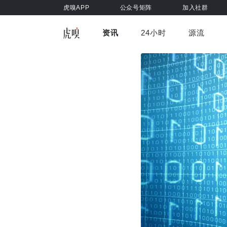
虎嗅APP
公众号矩阵
加入社群
资讯
24小时
源流
全部
前沿科技
车与出行
虎嗅视
游戏娱乐
健康