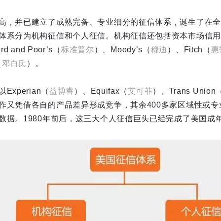
高，并已建立了成熟完备、专业细分的征信体系，诞生了在全
体系分为机构征信和个人征信。机构征信还包括资本市场信用
 and Poor’s（
标准普尔
）、Moody’s（
穆迪
）、Fitch（
惠
（
邓白氏
）。
xperian（
益博睿
）、Equifax（
艾可菲
）、Trans Union
作又凭借各自的产品差异形成竞争，其余400多家区域性或专
数据。1980年前后，这三大个人征信巨头已经完成了美国成