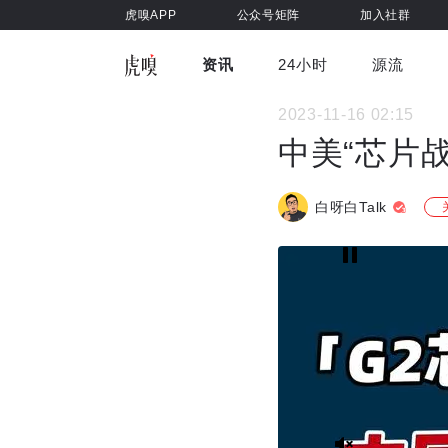
虎嗅APP
公众号矩阵
加入社群
资讯
24小时
源流
全部
前沿科技
车与出行
2023-11-16 02:15
虎嗅视
游戏娱乐
健康
中美“芯片
白呀白Talk