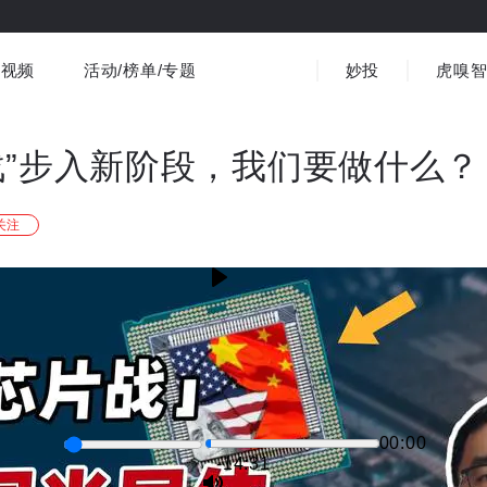
视频
活动/榜单/专题
妙投
虎嗅
商业消费
社会文化
金融财经
出海
界
视频精选
书影音
医疗
3C数码
观点
战”步入新阶段，我们要做什么？
关注
00:00
-14:30