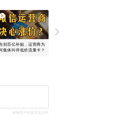
告别百亿补贴，运营商为
对话盛颖：xAI，Infra的
没有厨房
何集体叫停低价流量卡？
浪漫，SGLang，开源，
4.9、月
平权...
虎嗅用户社区交流公约