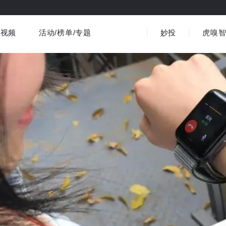
视频
活动/榜单/专题
妙投
虎嗅
商业消费
社会文化
金融财经
出海
界
视频精选
书影音
医疗
3C数码
观点