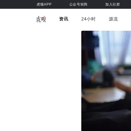
虎嗅APP
公众号矩阵
加入社群
资讯
24小时
源流
全部
前沿科技
车与出行
虎嗅视
游戏娱乐
健康