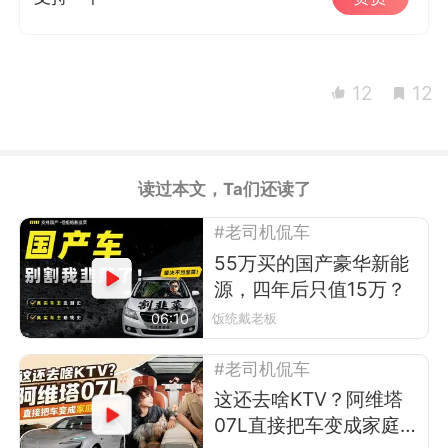
12
12
读过本文，Ta们还读了
#老司机侃车
55万买的国产豪华新能
源，四年后只值15万？
06:10
饭统戴老板
#老司机侃车
这还去啥KTV？阿维塔
07L直接把车变成家庭演