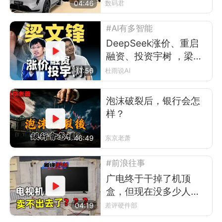
唱会
04:46
数码君
#AI有多智能
DeepSeek涨价、重启
融资、投资宇树 ，梁文
锋在布什么局？
11:56
杜雨说AI
泡沫破裂后，银行会怎
样？
46:49
东京老萧
#前浪往事
广电终于干掉了机顶
盒，但现在没多少人看
电视了
04:19
差评硬件部