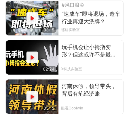
#风口浪尖
“速成车”即将退场，造车
行业再迎大洗牌？
03:15
螺旋实验室
玩手机会让小拇指变
形？但这或许不是最可
怕的事
02:24
X科技实验室
河南休假，领导带头，
背后有笔经济账
05:15
酷温Coolwin