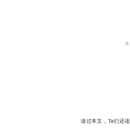
本
读过本文，Ta们还