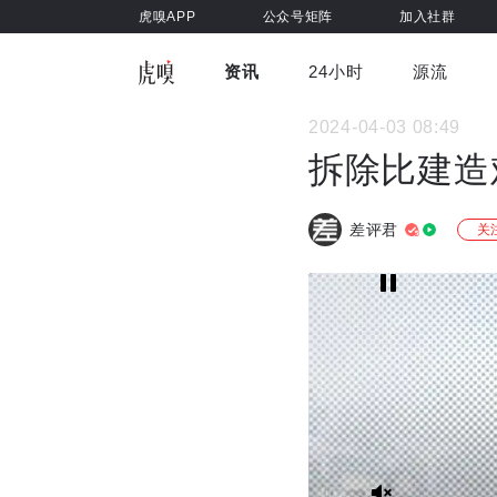
虎嗅APP
公众号矩阵
加入社群
资讯
24小时
源流
全部
前沿科技
车与出行
2024-04-03 08:49
虎嗅视
游戏娱乐
健康
拆除比建造
差评君
关