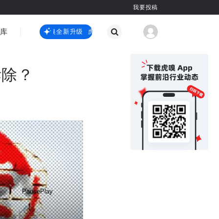
我要投稿
智库
虎嗅嗅全新升级
虎嗅嗅全新升级
国际热点
其他
拆除？
Pause
Play