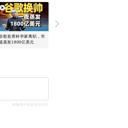
谷歌首席科学家离职，市
一个免费测速网站，靠你
从-0.1米
值蒸发1800亿美元
的网速数据值12亿美元？
现“地心生
心金...
虎嗅用户社区交流公约