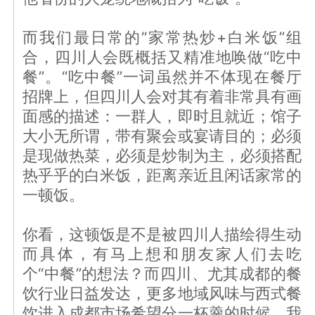
而我们最日常的“家常热炒+白米饭”组
合，四川人会既概括又精准地唤做“吃中
餐”。“吃中餐”一词虽然并不体现在餐厅
招牌上，但四川人会对其有着非常具有画
面感的描述：一群人，即时且就近；馆子
大小无所谓，带有聚会或宴请目的；必须
是现做热菜，必须是炒制为主，必须搭配
热乎乎的白米饭，距离亲近且闲话家常的
一顿饭。
你看，这顿饭是不是被四川人描绘得生动
而具体，有马上想和朋友家人们去吃
个“中餐”的想法？而四川、尤其成都的餐
饮行业日益发达，更多地域风味与西式餐
饮进入成都市场希望分一杯羹的时候，我